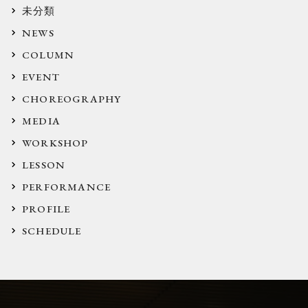
未分類
NEWS
COLUMN
EVENT
CHOREOGRAPHY
MEDIA
WORKSHOP
LESSON
PERFORMANCE
PROFILE
SCHEDULE