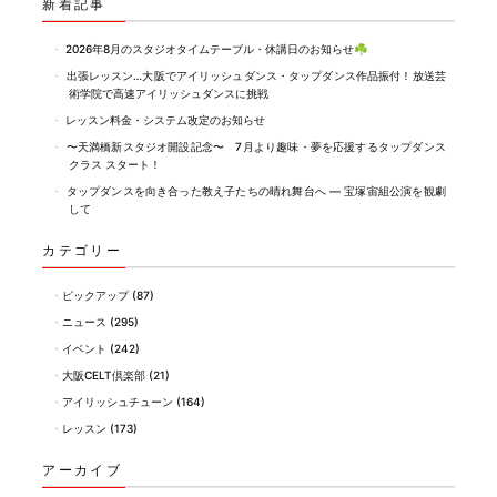
新着記事
2026年8月のスタジオタイムテーブル・休講日のお知らせ☘️
出張レッスン…大阪でアイリッシュダンス・タップダンス作品振付！放送芸
術学院で高速アイリッシュダンスに挑戦
レッスン料金・システム改定のお知らせ
〜天満橋新スタジオ開設記念〜 7月より趣味・夢を応援するタップダンス
クラス スタート！
タップダンスを向き合った教え子たちの晴れ舞台へ ― 宝塚宙組公演を観劇
して
カテゴリー
ピックアップ
(87)
ニュース
(295)
イベント
(242)
大阪CELT倶楽部
(21)
アイリッシュチューン
(164)
レッスン
(173)
アーカイブ