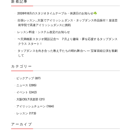
新着記事
2026年8月のスタジオタイムテーブル・休講日のお知らせ☘️
出張レッスン…大阪でアイリッシュダンス・タップダンス作品振付！放送芸
術学院で高速アイリッシュダンスに挑戦
レッスン料金・システム改定のお知らせ
〜天満橋新スタジオ開設記念〜 7月より趣味・夢を応援するタップダンス
クラス スタート！
タップダンスを向き合った教え子たちの晴れ舞台へ ― 宝塚宙組公演を観劇
して
カテゴリー
ピックアップ
(87)
ニュース
(295)
イベント
(242)
大阪CELT倶楽部
(21)
アイリッシュチューン
(164)
レッスン
(173)
アーカイブ