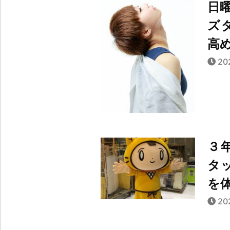
日
ズ
高
20
３
タ
を
20