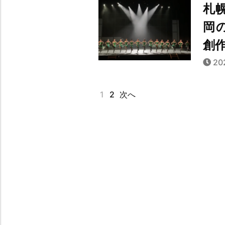
札
岡
創作
20
1
2
次へ