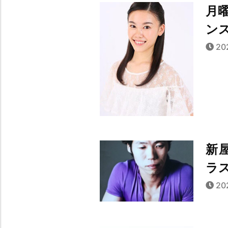
月
ン
20
新
ラ
20