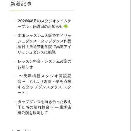
新着記事
2026年8月のスタジオタイムテ
ーブル・休講日のお知らせ☘️
出張レッスン…大阪でアイリッ
シュダンス・タップダンス作品
振付！放送芸術学院で高速アイ
リッシュダンスに挑戦
レッスン料金・システム改定の
お知らせ
〜天満橋新スタジオ開設記
念〜 7月より趣味・夢を応援
するタップダンスクラス スタ
ート！
タップダンスを向き合った教え
子たちの晴れ舞台へ ― 宝塚宙
組公演を観劇して