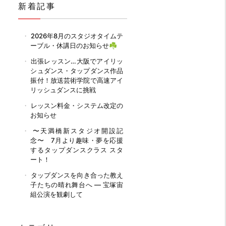
新着記事
2026年8月のスタジオタイムテ
ーブル・休講日のお知らせ☘️
出張レッスン…大阪でアイリッ
シュダンス・タップダンス作品
振付！放送芸術学院で高速アイ
リッシュダンスに挑戦
レッスン料金・システム改定の
お知らせ
〜天満橋新スタジオ開設記
念〜 7月より趣味・夢を応援
するタップダンスクラス スタ
ート！
タップダンスを向き合った教え
子たちの晴れ舞台へ ― 宝塚宙
組公演を観劇して