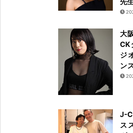
先
20
大
C
ジ
ン
20
J
ス