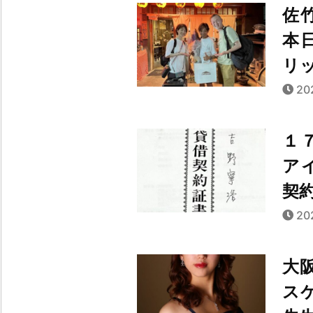
佐
本
リ
20
１７
ア
契
20
大
ス