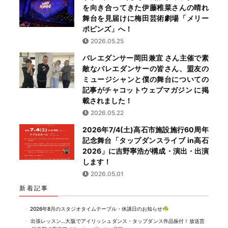
を向き合ってきた伊藤稚菜さんの晴れ
舞台を見届けに梅田芸術劇場「メリー
ポピンズ」へ！
2026.05.25
バレエダンサー岡田兼宜 さん主催で素
敵なバレエダンサーの皆さん、盟友の
ミュージシャンと僕の舞台についての
記事がチャコットウェブマガジン に掲
載されました！
2026.05.22
2026年7/4(土)高石市施設施行60周年
記念舞台「タップダンスライブ in高石
2026」に吉野寧浩が構成・演出・出演
します！
2026.05.01
新着記事
2026年8月のスタジオタイムテーブル・休講日のお知らせ☘️
出張レッスン…大阪でアイリッシュダンス・タップダンス作品振付！放送芸