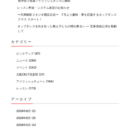
術学院で高速アイリッシュダンスに挑戦
レッスン料金・システム改定のお知らせ
〜天満橋新スタジオ開設記念〜 7月より趣味・夢を応援するタップダンス
クラス スタート！
タップダンスを向き合った教え子たちの晴れ舞台へ ― 宝塚宙組公演を観劇
して
カテゴリー
ピックアップ
(87)
ニュース
(295)
イベント
(242)
大阪CELT倶楽部
(21)
アイリッシュチューン
(164)
レッスン
(173)
アーカイブ
2026年8月
(2)
2026年6月
(3)
2026年5月
(4)