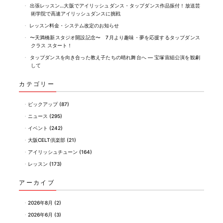
出張レッスン…大阪でアイリッシュダンス・タップダンス作品振付！放送芸
術学院で高速アイリッシュダンスに挑戦
レッスン料金・システム改定のお知らせ
〜天満橋新スタジオ開設記念〜 7月より趣味・夢を応援するタップダンス
クラス スタート！
タップダンスを向き合った教え子たちの晴れ舞台へ ― 宝塚宙組公演を観劇
して
カテゴリー
ピックアップ
(87)
ニュース
(295)
イベント
(242)
大阪CELT倶楽部
(21)
アイリッシュチューン
(164)
レッスン
(173)
アーカイブ
2026年8月
(2)
2026年6月
(3)