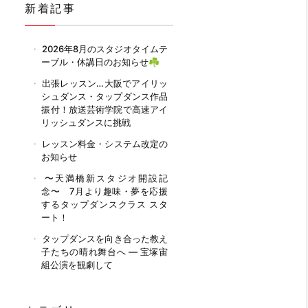
新着記事
2026年8月のスタジオタイムテ
ーブル・休講日のお知らせ☘️
出張レッスン…大阪でアイリッ
シュダンス・タップダンス作品
振付！放送芸術学院で高速アイ
リッシュダンスに挑戦
レッスン料金・システム改定の
お知らせ
〜天満橋新スタジオ開設記
念〜 7月より趣味・夢を応援
するタップダンスクラス スタ
ート！
タップダンスを向き合った教え
子たちの晴れ舞台へ ― 宝塚宙
組公演を観劇して