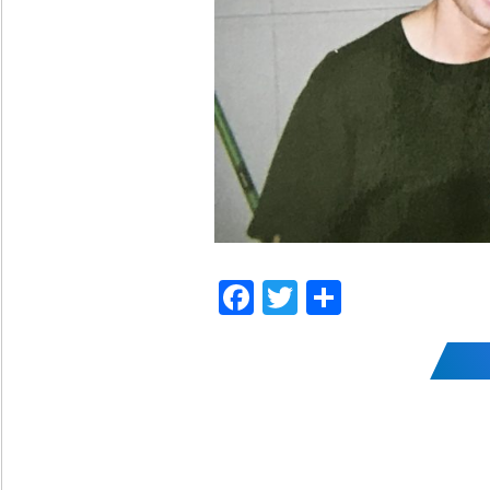
F
T
共
a
w
有
c
itt
e
er
b
o