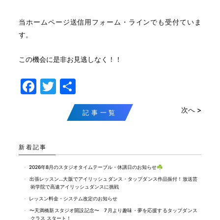
当ホームページ送信用フォーム・ラインでも受付ていま
す。
この機会に是非お見逃しなく！！
F
T
共
a
w
有
次へ >
c
itt
記事一覧
e
er
b
新着記事
o
2026年8月のスタジオタイムテーブル・休講日のお知らせ☘️
o
出張レッスン…大阪でアイリッシュダンス・タップダンス作品振付！放送芸
術学院で高速アイリッシュダンスに挑戦
k
レッスン料金・システム改定のお知らせ
〜天満橋新スタジオ開設記念〜 7月より趣味・夢を応援するタップダンス
クラス スタート！