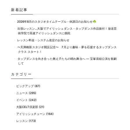
e
er
b
新着記事
o
2026年8月のスタジオタイムテーブル・休講日のお知らせ☘️
o
出張レッスン…大阪でアイリッシュダンス・タップダンス作品振付！放送芸
術学院で高速アイリッシュダンスに挑戦
k
レッスン料金・システム改定のお知らせ
〜天満橋新スタジオ開設記念〜 7月より趣味・夢を応援するタップダンス
クラス スタート！
タップダンスを向き合った教え子たちの晴れ舞台へ ― 宝塚宙組公演を観劇
して
カテゴリー
ピックアップ
(87)
ニュース
(295)
イベント
(242)
大阪CELT倶楽部
(21)
アイリッシュチューン
(164)
レッスン
(173)