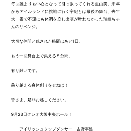
毎回誰よりも中心となって引っ張ってくれる亜由美、来年
からアイルランドに挑戦に行く宇紀とは最後の舞台、去年
大一番で不運にも体調を崩し出演が叶わなかった瑞姫ちゃ
んのリベンジ。
大切な仲間と残された時間はあと1日。
もう一回舞台上で集える５分間。
有り難いです。
乗り越える身体創りをせねば！
皆さま、是非お越しください。
9月23日クレオ大阪中央ホール！
アイリッシュタップダンサー 吉野寧浩