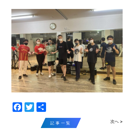
F
T
共
a
w
有
次へ >
c
itt
記事一覧