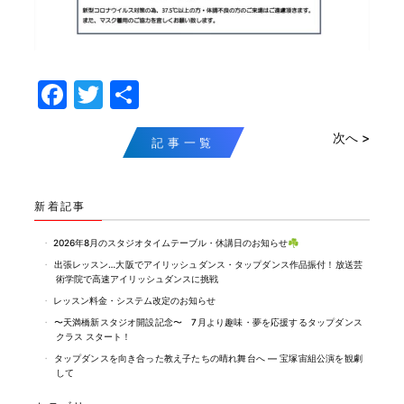
F
T
共
a
w
有
次へ >
c
itt
記事一覧
e
er
b
新着記事
o
2026年8月のスタジオタイムテーブル・休講日のお知らせ☘️
o
出張レッスン…大阪でアイリッシュダンス・タップダンス作品振付！放送芸
術学院で高速アイリッシュダンスに挑戦
k
レッスン料金・システム改定のお知らせ
〜天満橋新スタジオ開設記念〜 7月より趣味・夢を応援するタップダンス
クラス スタート！
タップダンスを向き合った教え子たちの晴れ舞台へ ― 宝塚宙組公演を観劇
して