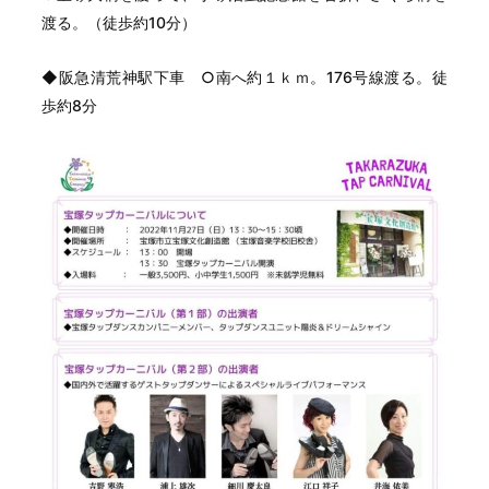
渡る。（徒歩約10分）
◆阪急清荒神駅下車 ○南へ約１ｋｍ。176号線渡る。徒
歩約8分