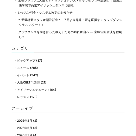
o
出張レッスン…大阪でアイリッシュダンス・タップダンス作品振付！放送芸
術学院で高速アイリッシュダンスに挑戦
k
レッスン料金・システム改定のお知らせ
〜天満橋新スタジオ開設記念〜 7月より趣味・夢を応援するタップダンス
クラス スタート！
タップダンスを向き合った教え子たちの晴れ舞台へ ― 宝塚宙組公演を観劇
して
カテゴリー
ピックアップ
(87)
ニュース
(295)
イベント
(242)
大阪CELT倶楽部
(21)
アイリッシュチューン
(164)
レッスン
(173)
アーカイブ
2026年8月
(2)
2026年6月
(3)
2026年5月
(4)