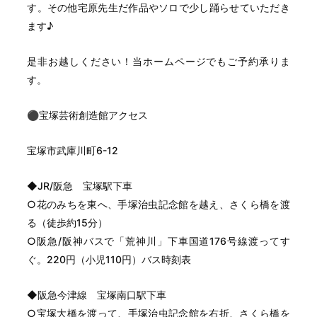
す。その他宅原先生だ作品やソロで少し踊らせていただき
ます♪
是非お越しください！当ホームページでもご予約承りま
す。
⚫︎宝塚芸術創造館アクセス
宝塚市武庫川町6-12
◆JR/阪急 宝塚駅下車
○花のみちを東へ、手塚治虫記念館を越え、さくら橋を渡
る（徒歩約15分）
○阪急/阪神バスで「荒神川」下車国道176号線渡ってす
ぐ。220円（小児110円）バス時刻表
◆阪急今津線 宝塚南口駅下車
○宝塚大橋を渡って、手塚治虫記念館を右折、さくら橋を