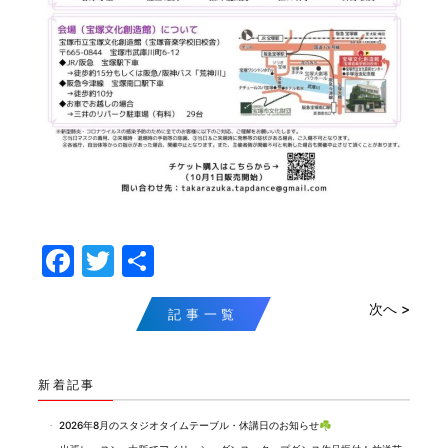
F
T
共
a
w
有
次へ >
c
itt
記事一覧
e
er
b
新着記事
o
2026年8月のスタジオタイムテーブル・休講日のお知らせ☘️