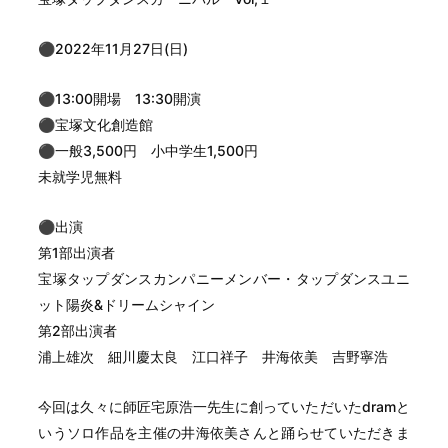
⚫︎2022年11月27日(日)
⚫︎13:00開場 13:30開演
⚫︎宝塚文化創造館
⚫︎一般3,500円 小中学生1,500円
未就学児無料
⚫︎出演
第1部出演者
宝塚タップダンスカンパニーメンバー・タップダンスユニ
ット陽炎&ドリームシャイン
第2部出演者
浦上雄次 細川慶太良 江口祥子 井海依美 吉野寧浩
今回は久々に師匠宅原浩一先生に創っていただいたdramと
いうソロ作品を主催の井海依美さんと踊らせていただきま