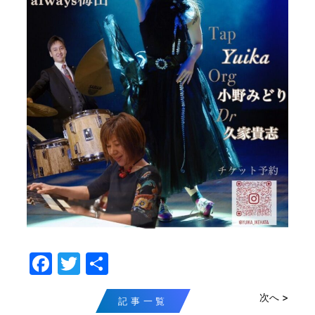
F
T
共
a
w
有
次へ >
c
itt
記事一覧