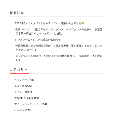
e
er
b
新着記事
o
2026年8月のスタジオタイムテーブル・休講日のお知らせ☘️
o
出張レッスン…大阪でアイリッシュダンス・タップダンス作品振付！放送芸
術学院で高速アイリッシュダンスに挑戦
k
レッスン料金・システム改定のお知らせ
〜天満橋新スタジオ開設記念〜 7月より趣味・夢を応援するタップダンス
クラス スタート！
タップダンスを向き合った教え子たちの晴れ舞台へ ― 宝塚宙組公演を観劇
して
カテゴリー
ピックアップ
(87)
ニュース
(295)
イベント
(242)
大阪CELT倶楽部
(21)
アイリッシュチューン
(164)
レッスン
(173)